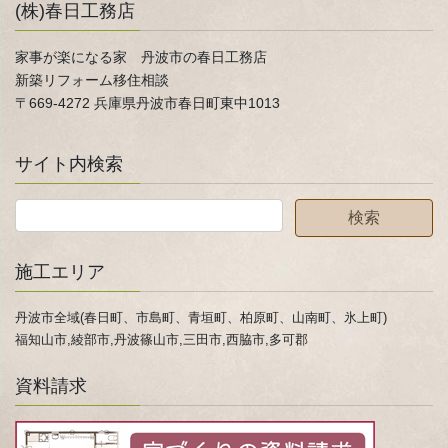
(株)春日工務店
家事が楽になる家 丹波市の春日工務店
新築リフォーム移住相談
〒669-4272 兵庫県丹波市春日町東中1013
サイト内検索
施工エリア
丹波市全域(春日町、市島町、青垣町、柏原町、山南町、氷上町)
福知山市,綾部市,丹波篠山市,三田市,西脇市,多可郡
資料請求