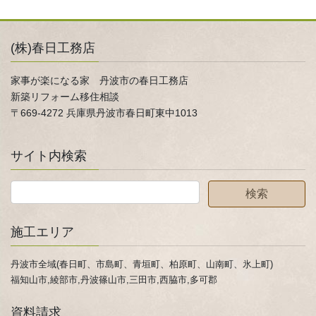
(株)春日工務店
家事が楽になる家 丹波市の春日工務店
新築リフォーム移住相談
〒669-4272 兵庫県丹波市春日町東中1013
サイト内検索
施工エリア
丹波市全域(春日町、市島町、青垣町、柏原町、山南町、氷上町)
福知山市,綾部市,丹波篠山市,三田市,西脇市,多可郡
資料請求