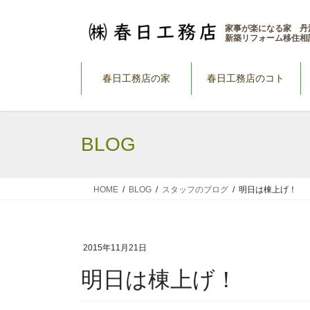
コ
ナ
ン
ビ
家事が楽になる家 丹
新築リフォーム移住相
テ
ゲ
ン
ー
ツ
シ
春日工務店の家
春日工務店のコト
へ
ョ
ス
ン
キ
に
BLOG
ッ
移
プ
動
HOME
BLOG
スタッフのブログ
明日は棟上げ！
2015年11月21日
明日は棟上げ！