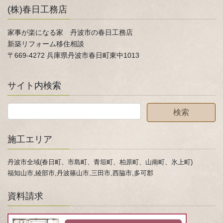
(株)春日工務店
家事が楽になる家 丹波市の春日工務店
新築リフォーム移住相談
〒669-4272 兵庫県丹波市春日町東中1013
サイト内検索
施工エリア
丹波市全域(春日町、市島町、青垣町、柏原町、山南町、氷上町)
福知山市,綾部市,丹波篠山市,三田市,西脇市,多可郡
資料請求