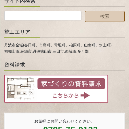
サイト内検索
施工エリア
丹波市全域(春日町、市島町、青垣町、柏原町、山南町、氷上町)
福知山市,綾部市,丹波篠山市,三田市,西脇市,多可郡
資料請求
お気軽にお問い合わせください。