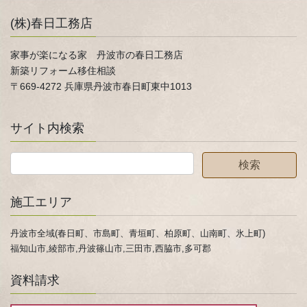
(株)春日工務店
家事が楽になる家 丹波市の春日工務店
新築リフォーム移住相談
〒669-4272 兵庫県丹波市春日町東中1013
サイト内検索
施工エリア
丹波市全域(春日町、市島町、青垣町、柏原町、山南町、氷上町)
福知山市,綾部市,丹波篠山市,三田市,西脇市,多可郡
資料請求