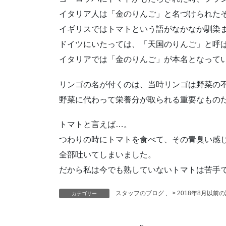
イタリア人は「金のりんご」と名づけられた
イギリスではトマトという語がなかなか馴染ま
ドイツにいたっては、「天国のりんご」と呼
イタリアでは「金のりんご」が本名となって
リンゴの名が付くのは、当時リンゴは野菜の
野菜に代わって栄養分が取られる重要なもの
トマトと言えば…。
つわりの時にトマトを食べて、その青臭い感
全部吐いてしまいました。
だから私は今でも熟していないトマトは苦手です(´
スタッフのブログ
、
> 2018年8月以前
カテゴリー