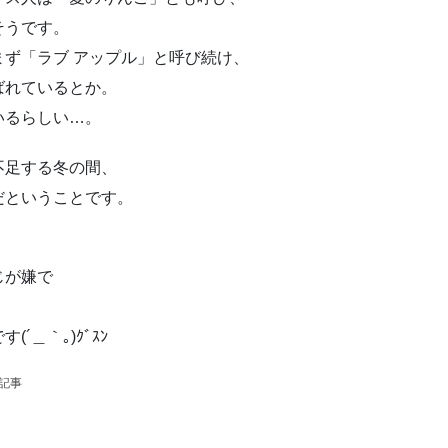
そうです。
ず「ラブ アップル」と呼び続け、
ばれているとか。
いるらしい…。
不足する冬の間、
だということです。
じが嫌で
＿｀｡)ｸﾞｽﾝ
の記事