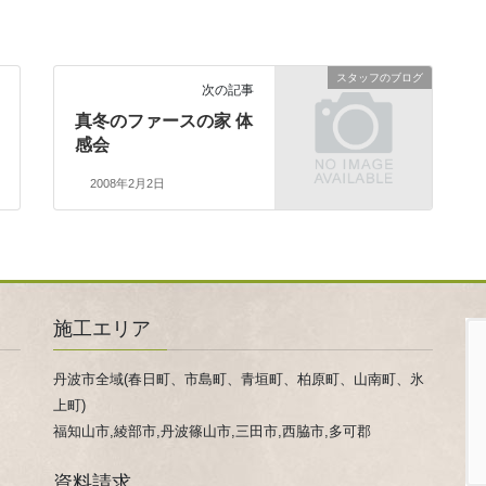
スタッフのブログ
次の記事
真冬のファースの家 体
感会
2008年2月2日
施工エリア
丹波市全域(春日町、市島町、青垣町、柏原町、山南町、氷
上町)
福知山市,綾部市,丹波篠山市,三田市,西脇市,多可郡
資料請求