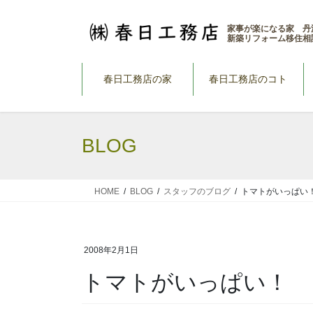
コ
ナ
ン
ビ
家事が楽になる家 丹
新築リフォーム移住相
テ
ゲ
ン
ー
ツ
シ
春日工務店の家
春日工務店のコト
へ
ョ
ス
ン
キ
に
BLOG
ッ
移
プ
動
HOME
BLOG
スタッフのブログ
トマトがいっぱい
2008年2月1日
トマトがいっぱい！