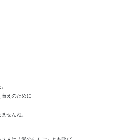
た。
え替えのために
れませんね。
ンス人は「愛のりんご」とも呼び、