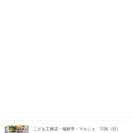
スタッフのブログ
次の記事
おうちの顔 【表札】
2016年5月20日
最新記事
外の暑さを忘れる【平屋の完成見学会】
8/22（土）8/23（日）
2026年7月31日
こども工務店レポート
2026年7月29日
こども工務店・端材市・マルシェ 7/26（日）