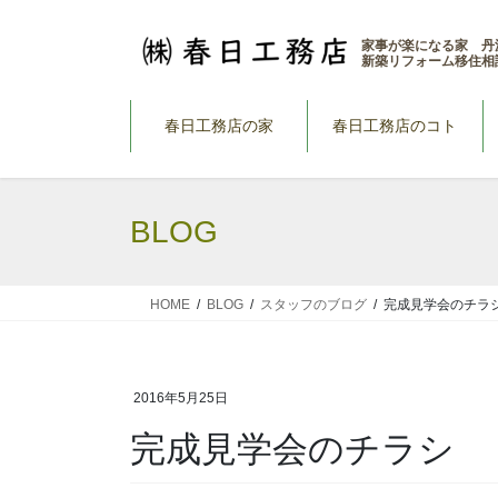
コ
ナ
ン
ビ
家事が楽になる家 丹
新築リフォーム移住相
テ
ゲ
ン
ー
ツ
シ
春日工務店の家
春日工務店のコト
へ
ョ
ス
ン
キ
に
BLOG
ッ
移
プ
動
HOME
BLOG
スタッフのブログ
完成見学会のチラ
2016年5月25日
完成見学会のチラシ