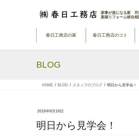
コ
ナ
ン
ビ
家事が楽になる家 丹
新築リフォーム移住相
テ
ゲ
ン
ー
ツ
シ
春日工務店の家
春日工務店のコト
へ
ョ
ス
ン
キ
に
BLOG
ッ
移
プ
動
HOME
BLOG
スタッフのブログ
明日から見学会！
2016年8月18日
明日から見学会！