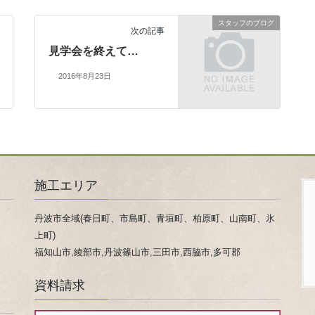
スタッフのブログ
次の記事
見学会を終えて…
2016年8月23日
施工エリア
丹波市全域(春日町、市島町、青垣町、柏原町、山南町、氷
上町)
福知山市,綾部市,丹波篠山市,三田市,西脇市,多可郡
資料請求