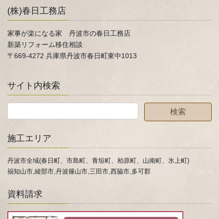
(株)春日工務店
家事が楽になる家 丹波市の春日工務店
新築リフォーム移住相談
〒669-4272 兵庫県丹波市春日町東中1013
サイト内検索
施工エリア
丹波市全域(春日町、市島町、青垣町、柏原町、山南町、氷上町)
福知山市,綾部市,丹波篠山市,三田市,西脇市,多可郡
資料請求