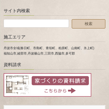
サイト内検索
施工エリア
丹波市全域(春日町、市島町、青垣町、柏原町、山南町、氷上町)
福知山市,綾部市,丹波篠山市,三田市,西脇市,多可郡
資料請求