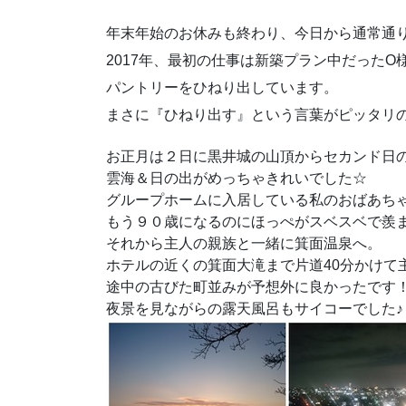
年末年始のお休みも終わり、今日から通常通
2017年、最初の仕事は新築プラン中だった
パントリーをひねり出しています。
まさに『ひねり出す』という言葉がピッタリ
お正月は２日に黒井城の山頂からセカンド日
雲海＆日の出がめっちゃきれいでした☆
グループホームに入居している私のおばあち
もう９０歳になるのにほっぺがスベスベで羨
それから主人の親族と一緒に箕面温泉へ。
ホテルの近くの箕面大滝まで片道40分かけて
途中の古びた町並みが予想外に良かったです
夜景を見ながらの露天風呂もサイコーでした♪