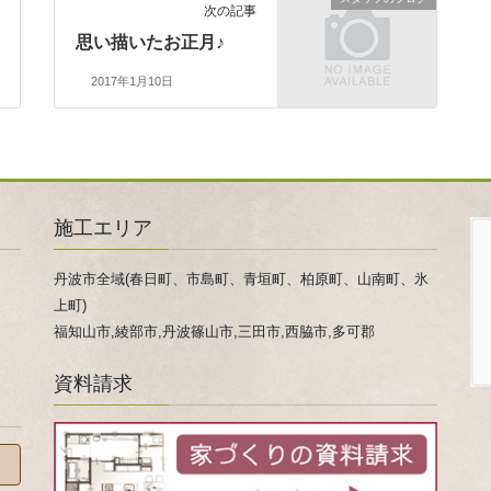
次の記事
思い描いたお正月♪
2017年1月10日
施工エリア
丹波市全域(春日町、市島町、青垣町、柏原町、山南町、氷
上町)
福知山市,綾部市,丹波篠山市,三田市,西脇市,多可郡
資料請求