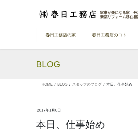
コ
ナ
ン
ビ
家事が楽になる家 丹
新築リフォーム移住相
テ
ゲ
ン
ー
ツ
シ
春日工務店の家
春日工務店のコト
へ
ョ
ス
ン
キ
に
BLOG
ッ
移
プ
動
HOME
BLOG
スタッフのブログ
本日、仕事始め
2017年1月6日
本日、仕事始め