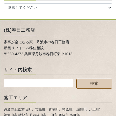
(株)春日工務店
家事が楽になる家 丹波市の春日工務店
新築リフォーム移住相談
〒669-4272 兵庫県丹波市春日町東中1013
サイト内検索
施工エリア
丹波市全域(春日町、市島町、青垣町、柏原町、山南町、氷上町)
福知山市,綾部市,丹波篠山市,三田市,西脇市,多可郡