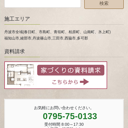
施工エリア
丹波市全域(春日町、市島町、青垣町、柏原町、山南町、氷上町)
福知山市,綾部市,丹波篠山市,三田市,西脇市,多可郡
資料請求
お気軽にお問い合わせください。
0795-75-0133
受付時間 8:00～17:30