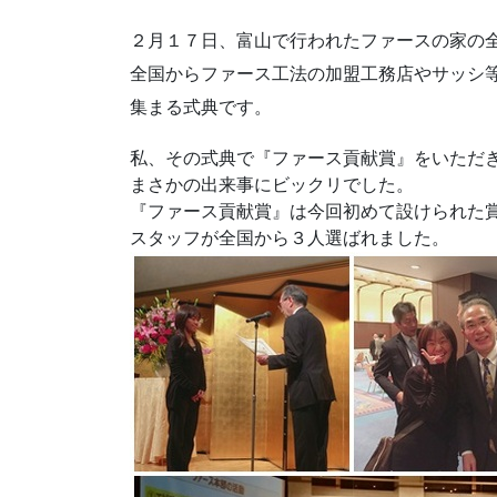
２月１７日、富山で行われたファースの家の
全国からファース工法の加盟工務店やサッシ
集まる式典です。
私、その式典で『ファース貢献賞』をいただ
まさかの出来事にビックリでした。
『ファース貢献賞』は今回初めて設けられた
スタッフが全国から３人選ばれました。