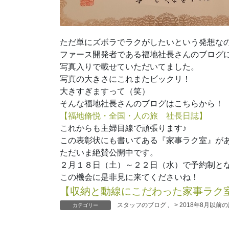
ただ単にズボラでラクがしたいという発想な
ファース開発者である福地社長さんのブログ
写真入りで載せていただいてました。
写真の大きさにこれまたビックリ！
大きすぎますって（笑）
そんな福地社長さんのブログはこちらから！
【福地脩悦・全国・人の旅 社長日誌】
これからも主婦目線で頑張ります♪
この表彰状にも書いてある『家事ラク室』が
ただいま絶賛公開中です。
２月１８日（土）～２２日（水）で予約制と
この機会に是非見に来てくださいね！
【収納と動線にこだわった家事ラク
スタッフのブログ
、
> 2018年8月以前
カテゴリー