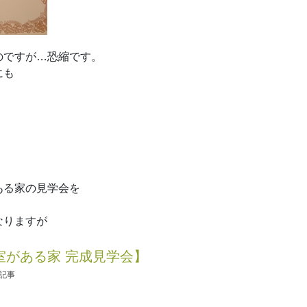
のですが…恐縮です。
にも
ある家の見学会を
なりますが
室がある家 完成見学会】
の記事