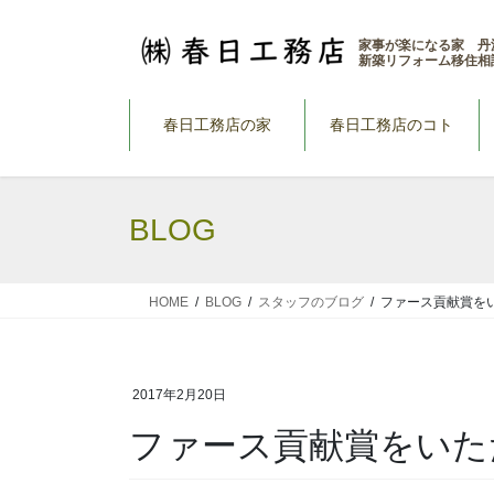
コ
ナ
ン
ビ
家事が楽になる家 丹
新築リフォーム移住相
テ
ゲ
ン
ー
ツ
シ
春日工務店の家
春日工務店のコト
へ
ョ
ス
ン
キ
に
BLOG
ッ
移
プ
動
HOME
BLOG
スタッフのブログ
ファース貢献賞を
2017年2月20日
ファース貢献賞をいた