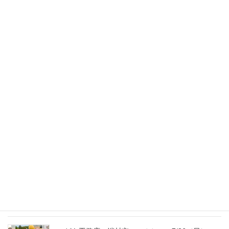
スタッフのブログ
次の記事
春日工務店オリジナルの【家事
ラク室】
2017年3月3日
最新記事
外の暑さを忘れる【平屋の完成見学会】
8/22（土）8/23（日）
2026年7月31日
こども工務店レポート
2026年7月29日