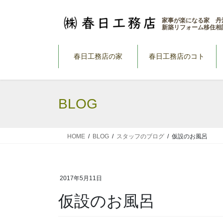
コ
ナ
ン
ビ
家事が楽になる家 丹
新築リフォーム移住相
テ
ゲ
ン
ー
ツ
シ
春日工務店の家
春日工務店のコト
へ
ョ
ス
ン
キ
に
BLOG
ッ
移
プ
動
HOME
BLOG
スタッフのブログ
仮設のお風呂
2017年5月11日
仮設のお風呂