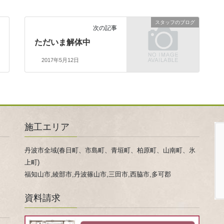
スタッフのブログ
次の記事
ただいま解体中
2017年5月12日
施工エリア
丹波市全域(春日町、市島町、青垣町、柏原町、山南町、氷
上町)
福知山市,綾部市,丹波篠山市,三田市,西脇市,多可郡
資料請求