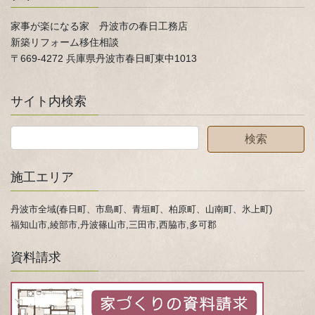
家事が楽になる家 丹波市の春日工務店
新築リフォーム移住相談
〒669-4272 兵庫県丹波市春日町東中1013
サイト内検索
施工エリア
丹波市全域(春日町、市島町、青垣町、柏原町、山南町、氷上町)
福知山市,綾部市,丹波篠山市,三田市,西脇市,多可郡
資料請求