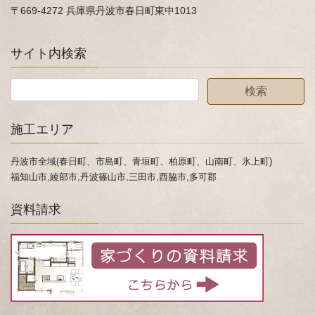
〒669-4272 兵庫県丹波市春日町東中1013
サイト内検索
施工エリア
丹波市全域(春日町、市島町、青垣町、柏原町、山南町、氷上町)
福知山市,綾部市,丹波篠山市,三田市,西脇市,多可郡
資料請求