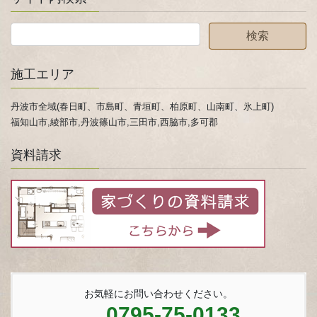
施工エリア
丹波市全域(春日町、市島町、青垣町、柏原町、山南町、氷上町)
福知山市,綾部市,丹波篠山市,三田市,西脇市,多可郡
資料請求
お気軽にお問い合わせください。
0795-75-0133