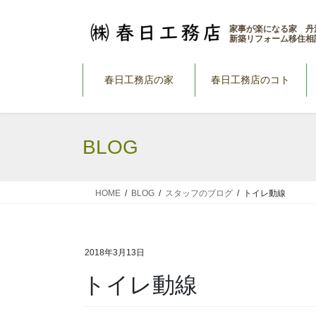
コ
ナ
ン
ビ
家事が楽になる家 丹
新築リフォーム移住相
テ
ゲ
ン
ー
ツ
シ
春日工務店の家
春日工務店のコト
へ
ョ
ス
ン
キ
に
BLOG
ッ
移
プ
動
HOME
BLOG
スタッフのブログ
トイレ動線
2018年3月13日
トイレ動線