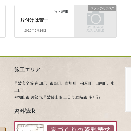
スタッフのブログ
次の記事
片付けは苦手
2018年3月14日
施工エリア
丹波市全域(春日町、市島町、青垣町、柏原町、山南町、氷
上町)
福知山市,綾部市,丹波篠山市,三田市,西脇市,多可郡
資料請求