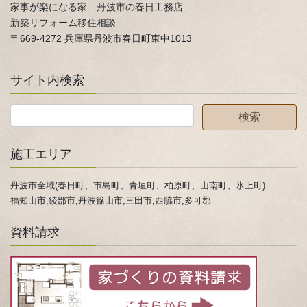
家事が楽になる家 丹波市の春日工務店
新築リフォーム移住相談
〒669-4272 兵庫県丹波市春日町東中1013
サイト内検索
施工エリア
丹波市全域(春日町、市島町、青垣町、柏原町、山南町、氷上町)
福知山市,綾部市,丹波篠山市,三田市,西脇市,多可郡
資料請求