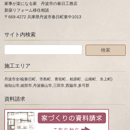
家事が楽になる家 丹波市の春日工務店
新築リフォーム移住相談
〒669-4272 兵庫県丹波市春日町東中1013
サイト内検索
施工エリア
丹波市全域(春日町、市島町、青垣町、柏原町、山南町、氷上町)
福知山市,綾部市,丹波篠山市,三田市,西脇市,多可郡
資料請求