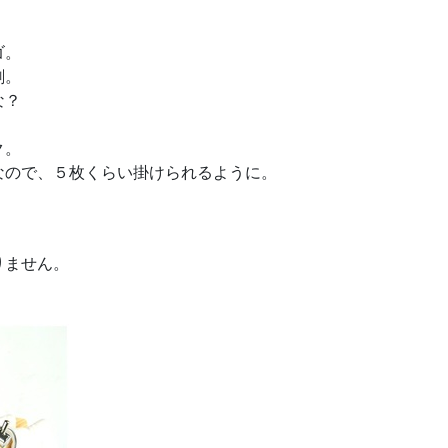
ゴ。
剤。
な？
ク。
なので、５枚くらい掛けられるように。
。
りません。