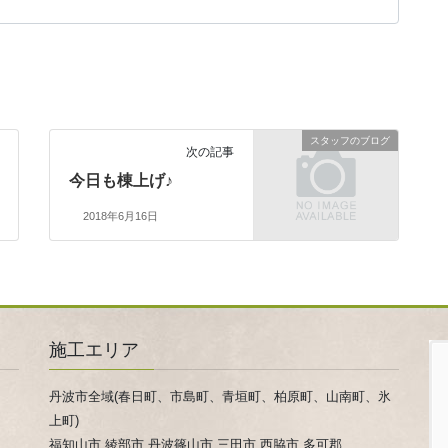
スタッフのブログ
次の記事
今日も棟上げ♪
2018年6月16日
施工エリア
丹波市全域(春日町、市島町、青垣町、柏原町、山南町、氷
上町)
福知山市,綾部市,丹波篠山市,三田市,西脇市,多可郡