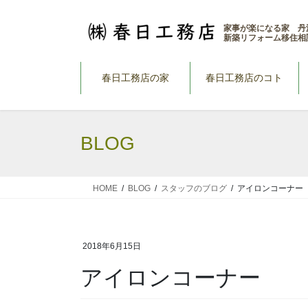
コ
ナ
ン
ビ
家事が楽になる家 丹
新築リフォーム移住相
テ
ゲ
ン
ー
ツ
シ
春日工務店の家
春日工務店のコト
へ
ョ
ス
ン
キ
に
BLOG
ッ
移
プ
動
HOME
BLOG
スタッフのブログ
アイロンコーナー
2018年6月15日
アイロンコーナー