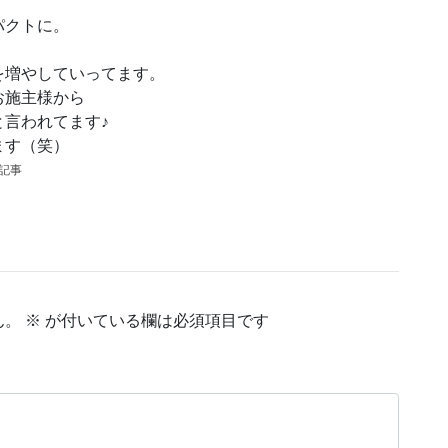
パクトに。
を増やしていってます。
お施主様から
言われてます♪
ます（笑）
の記事
ん。
※
が付いている欄は必須項目です