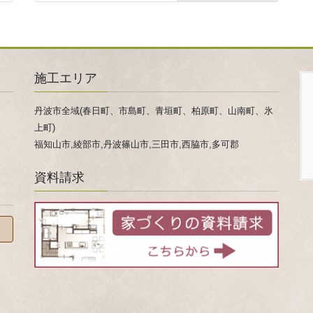
施工エリア
丹波市全域(春日町、市島町、青垣町、柏原町、山南町、氷
上町)
福知山市,綾部市,丹波篠山市,三田市,西脇市,多可郡
資料請求