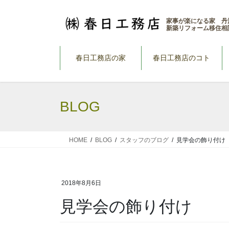
コ
ナ
ン
ビ
家事が楽になる家 丹
新築リフォーム移住相
テ
ゲ
ン
ー
ツ
シ
春日工務店の家
春日工務店のコト
へ
ョ
ス
ン
キ
に
BLOG
ッ
移
プ
動
HOME
BLOG
スタッフのブログ
見学会の飾り付け
2018年8月6日
見学会の飾り付け