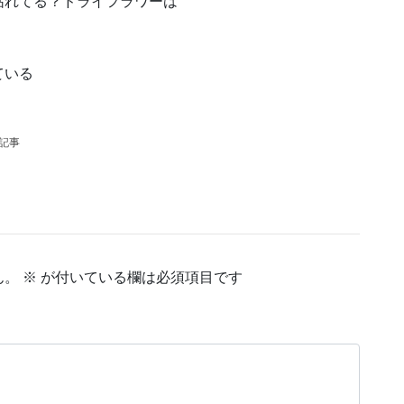
枯れてる？ドライフラワーは
ている
の記事
ん。
※
が付いている欄は必須項目です