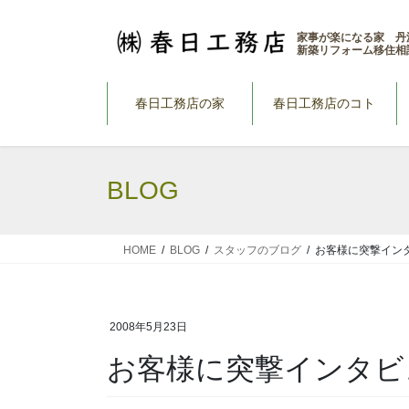
コ
ナ
ン
ビ
家事が楽になる家 丹
新築リフォーム移住相
テ
ゲ
ン
ー
ツ
シ
春日工務店の家
春日工務店のコト
へ
ョ
ス
ン
キ
に
BLOG
ッ
移
プ
動
HOME
BLOG
スタッフのブログ
お客様に突撃イン
2008年5月23日
お客様に突撃インタビ