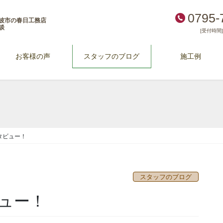
0795-
波市の春日工務店
談
[受付時間] 
お客様の声
スタッフのブログ
施工例
タビュー！
スタッフのブログ
ュー！