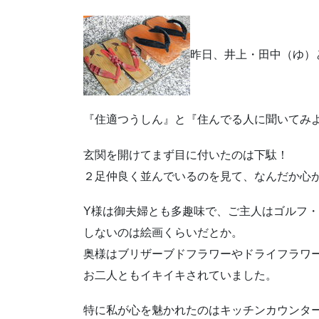
昨日、井上・田中（ゆ）
『住適つうしん』と『住んでる人に聞いてみ
玄関を開けてまず目に付いたのは下駄！
２足仲良く並んでいるのを見て、なんだか心
Y様は御夫婦とも多趣味で、ご主人はゴルフ
しないのは絵画くらいだとか。
奥様はブリザーブドフラワーやドライフラワ
お二人ともイキイキされていました。
特に私が心を魅かれたのはキッチンカウンタ