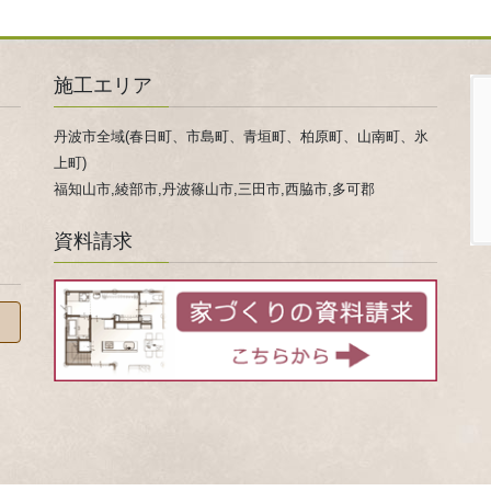
施工エリア
丹波市全域(春日町、市島町、青垣町、柏原町、山南町、氷
上町)
福知山市,綾部市,丹波篠山市,三田市,西脇市,多可郡
資料請求