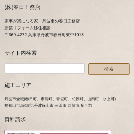
(株)春日工務店
家事が楽になる家 丹波市の春日工務店
新築リフォーム移住相談
〒669-4272 兵庫県丹波市春日町東中1013
サイト内検索
施工エリア
丹波市全域(春日町、市島町、青垣町、柏原町、山南町、氷上町)
福知山市,綾部市,丹波篠山市,三田市,西脇市,多可郡
資料請求