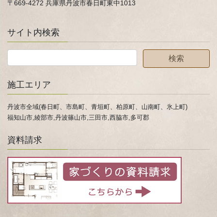
〒669-4272 兵庫県丹波市春日町東中1013
サイト内検索
施工エリア
丹波市全域(春日町、市島町、青垣町、柏原町、山南町、氷上町)
福知山市,綾部市,丹波篠山市,三田市,西脇市,多可郡
資料請求