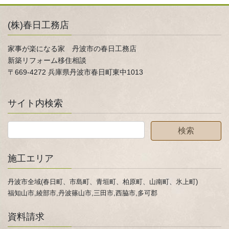
(株)春日工務店
家事が楽になる家 丹波市の春日工務店
新築リフォーム移住相談
〒669-4272 兵庫県丹波市春日町東中1013
サイト内検索
施工エリア
丹波市全域(春日町、市島町、青垣町、柏原町、山南町、氷上町)
福知山市,綾部市,丹波篠山市,三田市,西脇市,多可郡
資料請求