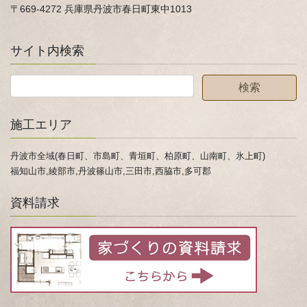
〒669-4272 兵庫県丹波市春日町東中1013
サイト内検索
施工エリア
丹波市全域(春日町、市島町、青垣町、柏原町、山南町、氷上町)
福知山市,綾部市,丹波篠山市,三田市,西脇市,多可郡
資料請求