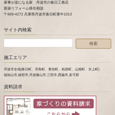
家事が楽になる家 丹波市の春日工務店
新築リフォーム移住相談
〒669-4272 兵庫県丹波市春日町東中1013
サイト内検索
施工エリア
丹波市全域(春日町、市島町、青垣町、柏原町、山南町、氷上町)
福知山市,綾部市,丹波篠山市,三田市,西脇市,多可郡
資料請求