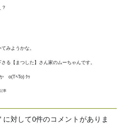
ぇ？
。
いてみようかな。
下さる【まつした】さん家のムーちゃんです。
TﾍTo) ｸｩ
の記事
” に対して0件のコメントがありま