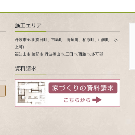
施工エリア
丹波市全域(春日町、市島町、青垣町、柏原町、山南町、氷
上町)
福知山市,綾部市,丹波篠山市,三田市,西脇市,多可郡
資料請求