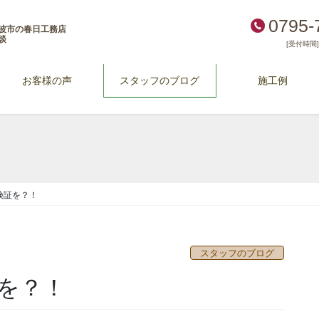
0795-
波市の春日工務店
談
[受付時間] 
お客様の声
スタッフのブログ
施工例
険証を？！
スタッフのブログ
を？！