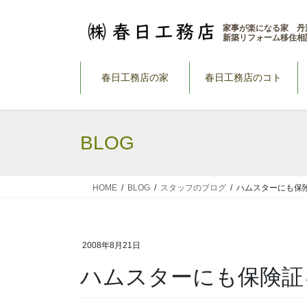
コ
ナ
ン
ビ
家事が楽になる家 丹
新築リフォーム移住相
テ
ゲ
ン
ー
ツ
シ
春日工務店の家
春日工務店のコト
へ
ョ
ス
ン
キ
に
BLOG
ッ
移
プ
動
HOME
BLOG
スタッフのブログ
ハムスターにも保
2008年8月21日
ハムスターにも保険証