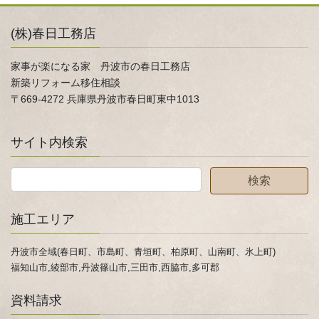
(株)春日工務店
家事が楽になる家 丹波市の春日工務店
新築リフォーム移住相談
〒669-4272 兵庫県丹波市春日町東中1013
サイト内検索
施工エリア
丹波市全域(春日町、市島町、青垣町、柏原町、山南町、氷上町)
福知山市,綾部市,丹波篠山市,三田市,西脇市,多可郡
資料請求