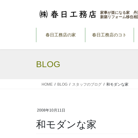
コ
ナ
ン
ビ
家事が楽になる家 丹
新築リフォーム移住相
テ
ゲ
ン
ー
ツ
シ
春日工務店の家
春日工務店のコト
へ
ョ
ス
ン
キ
に
BLOG
ッ
移
プ
動
HOME
BLOG
スタッフのブログ
和モダンな家
2008年10月11日
和モダンな家