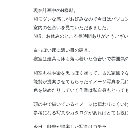
現在計画中のN様邸。
和モダンな感じがお好みなので今日はパソコ
室内の色合いを見ていただきました。
N様、お休みのところ長時間ありがとうござ
白っぽい床に濃い目の建具。
寝室は建具も床も落ち着いた色合いで雰囲気
和室も柱や梁を黒っぽく塗って、古民家風？
能勢が提案させてもらったイメージ写真を元
色を決めたりしていく作業は私自身もとっても
頭の中で描いているイメージは伝わりにくい
参考になる写真やカタログがあればとても役
今日、能勢が提案した写真はコチラ。