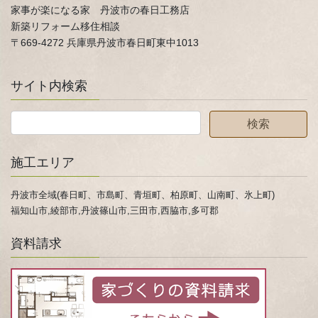
家事が楽になる家 丹波市の春日工務店
新築リフォーム移住相談
〒669-4272 兵庫県丹波市春日町東中1013
サイト内検索
施工エリア
丹波市全域(春日町、市島町、青垣町、柏原町、山南町、氷上町)
福知山市,綾部市,丹波篠山市,三田市,西脇市,多可郡
資料請求