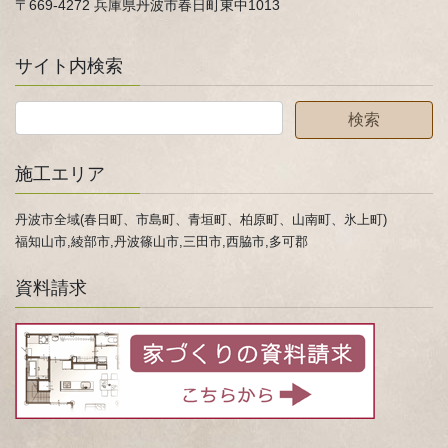
〒669-4272 兵庫県丹波市春日町東中1013
サイト内検索
施工エリア
丹波市全域(春日町、市島町、青垣町、柏原町、山南町、氷上町)
福知山市,綾部市,丹波篠山市,三田市,西脇市,多可郡
資料請求