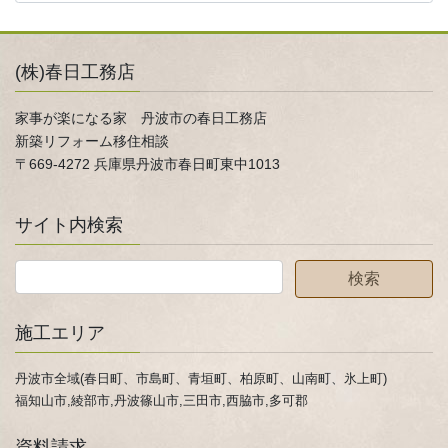
(株)春日工務店
家事が楽になる家 丹波市の春日工務店
新築リフォーム移住相談
〒669-4272 兵庫県丹波市春日町東中1013
サイト内検索
施工エリア
丹波市全域(春日町、市島町、青垣町、柏原町、山南町、氷上町)
福知山市,綾部市,丹波篠山市,三田市,西脇市,多可郡
資料請求