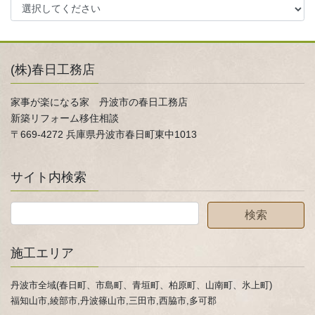
(株)春日工務店
家事が楽になる家 丹波市の春日工務店
新築リフォーム移住相談
〒669-4272 兵庫県丹波市春日町東中1013
サイト内検索
施工エリア
丹波市全域(春日町、市島町、青垣町、柏原町、山南町、氷上町)
福知山市,綾部市,丹波篠山市,三田市,西脇市,多可郡