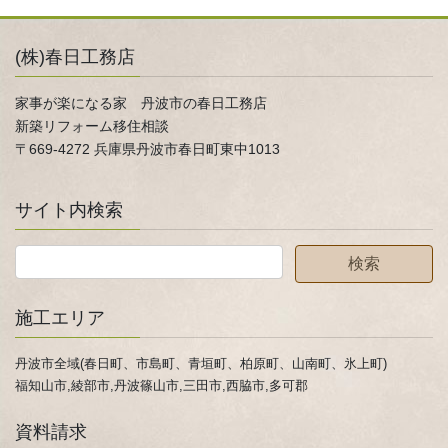
(株)春日工務店
家事が楽になる家 丹波市の春日工務店
新築リフォーム移住相談
〒669-4272 兵庫県丹波市春日町東中1013
サイト内検索
施工エリア
丹波市全域(春日町、市島町、青垣町、柏原町、山南町、氷上町)
福知山市,綾部市,丹波篠山市,三田市,西脇市,多可郡
資料請求