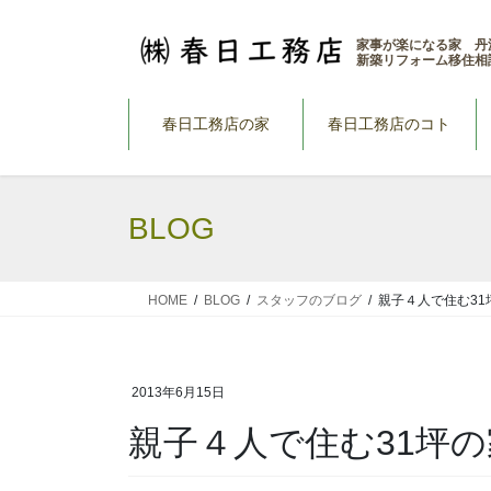
コ
ナ
ン
ビ
家事が楽になる家 丹
新築リフォーム移住相
テ
ゲ
ン
ー
ツ
シ
春日工務店の家
春日工務店のコト
へ
ョ
ス
ン
キ
に
BLOG
ッ
移
プ
動
HOME
BLOG
スタッフのブログ
親子４人で住む31
2013年6月15日
親子４人で住む31坪の