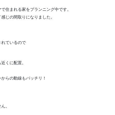
マで住まれる家をプランニング中です。
イ感じの間取りになりました。
されているので
も近くに配置。
ンからの動線もバッチリ！
。
せん。