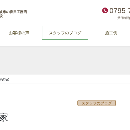
0795-
波市の春日工務店
談
[受付時間] 
お客様の声
スタッフのブログ
施工例
坪の家
スタッフのブログ
家