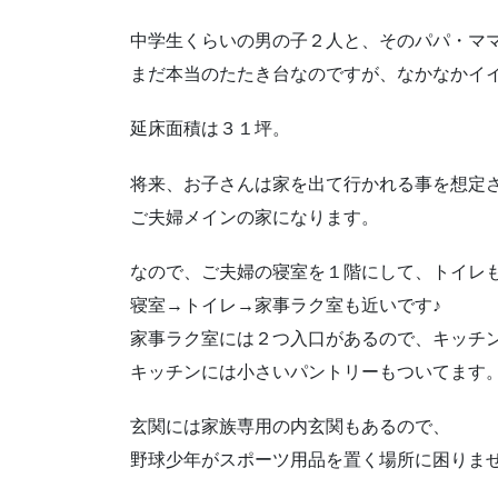
中学生くらいの男の子２人と、そのパパ・マ
まだ本当のたたき台なのですが、なかなかイ
延床面積は３１坪。
将来、お子さんは家を出て行かれる事を想定
ご夫婦メインの家になります。
なので、ご夫婦の寝室を１階にして、トイレ
寝室→トイレ→家事ラク室も近いです♪
家事ラク室には２つ入口があるので、キッチ
キッチンには小さいパントリーもついてます
玄関には家族専用の内玄関もあるので、
野球少年がスポーツ用品を置く場所に困りま