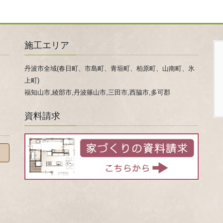
施工エリア
丹波市全域(春日町、市島町、青垣町、柏原町、山南町、氷
上町)
福知山市,綾部市,丹波篠山市,三田市,西脇市,多可郡
資料請求