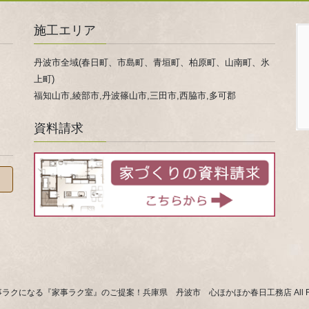
施工エリア
丹波市全域(春日町、市島町、青垣町、柏原町、山南町、氷
上町)
福知山市,綾部市,丹波篠山市,三田市,西脇市,多可郡
資料請求
 © 家事ラクになる『家事ラク室』のご提案！兵庫県 丹波市 心ほかほか春日工務店 All Rights