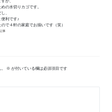
ますが、
ための水切りカゴです。
だし、
便利です♪
たので４軒の家庭でお揃いです（笑）
の記事
ん。
※
が付いている欄は必須項目です