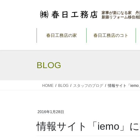
コ
ナ
ン
ビ
家事が楽になる家 丹
新築リフォーム移住相
テ
ゲ
ン
ー
ツ
シ
春日工務店の家
春日工務店のコト
へ
ョ
ス
ン
キ
に
BLOG
ッ
移
プ
動
HOME
BLOG
スタッフのブログ
情報サイト「iem
2016年1月28日
情報サイト「iemo」