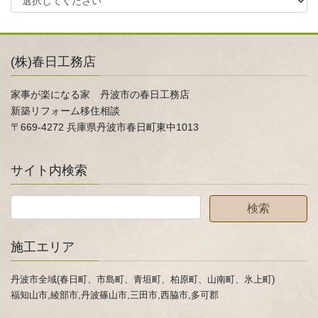
(株)春日工務店
家事が楽になる家 丹波市の春日工務店
新築リフォーム移住相談
〒669-4272 兵庫県丹波市春日町東中1013
サイト内検索
施工エリア
丹波市全域(春日町、市島町、青垣町、柏原町、山南町、氷上町)
福知山市,綾部市,丹波篠山市,三田市,西脇市,多可郡