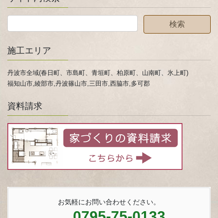
施工エリア
丹波市全域(春日町、市島町、青垣町、柏原町、山南町、氷上町)
福知山市,綾部市,丹波篠山市,三田市,西脇市,多可郡
資料請求
お気軽にお問い合わせください。
0795-75-0133