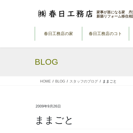
コ
ナ
ン
ビ
家事が楽になる家 丹
新築リフォーム移住相
テ
ゲ
ン
ー
ツ
シ
春日工務店の家
春日工務店のコト
へ
ョ
ス
ン
キ
に
BLOG
ッ
移
プ
動
HOME
BLOG
スタッフのブログ
ままごと
2009年9月26日
ままごと