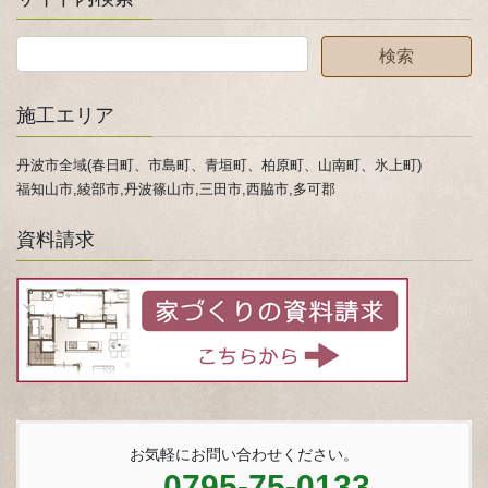
施工エリア
丹波市全域(春日町、市島町、青垣町、柏原町、山南町、氷上町)
福知山市,綾部市,丹波篠山市,三田市,西脇市,多可郡
資料請求
お気軽にお問い合わせください。
0795-75-0133