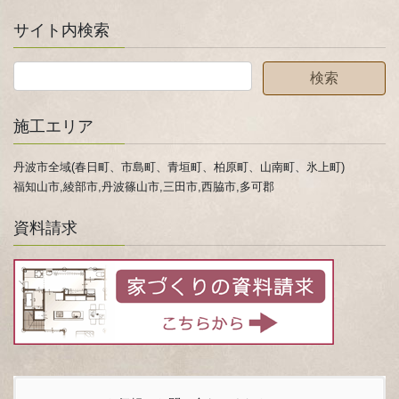
サイト内検索
施工エリア
丹波市全域(春日町、市島町、青垣町、柏原町、山南町、氷上町)
福知山市,綾部市,丹波篠山市,三田市,西脇市,多可郡
資料請求