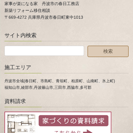
家事が楽になる家 丹波市の春日工務店
新築リフォーム移住相談
〒669-4272 兵庫県丹波市春日町東中1013
サイト内検索
施工エリア
丹波市全域(春日町、市島町、青垣町、柏原町、山南町、氷上町)
福知山市,綾部市,丹波篠山市,三田市,西脇市,多可郡
資料請求