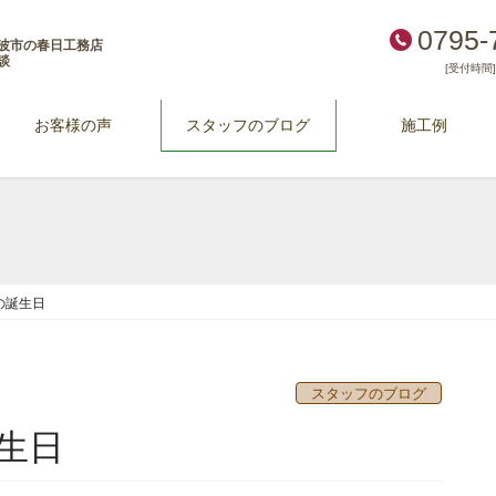
0795-
波市の春日工務店
談
[受付時間] 
お客様の声
スタッフのブログ
施工例
の誕生日
スタッフのブログ
生日