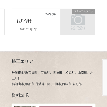
スタッフのブログ
次の記事
お片付け
2011年1月10日
施工エリア
丹波市全域(春日町、市島町、青垣町、柏原町、山南町、氷
上町)
福知山市,綾部市,丹波篠山市,三田市,西脇市,多可郡
資料請求