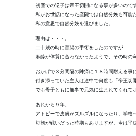
初産での逆子は帝王切開になる事が多いので
私がお世話になった産院では自然分娩も可能
私の意思で自然分娩を選びました。
理由は・・・。
二十歳の時に盲腸の手術をしたのですが
麻酔が体質に合わなかったようで、その時の
おかげで３分間隔の陣痛に１８時間耐える事
付き添っていた主人は途中で何度も「帝王切
でも母子ともに無事で元気に生まれてくれて
あれから９年。
アトピーで皮膚がズルズルになったり、学校
毎朝が戦いだった時期もありますが、今は平穏な