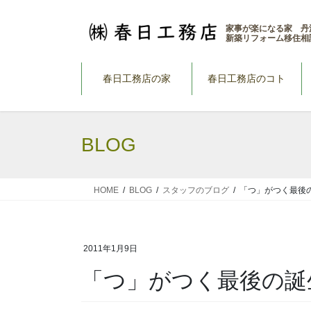
コ
ナ
ン
ビ
家事が楽になる家 丹
新築リフォーム移住相
テ
ゲ
ン
ー
ツ
シ
春日工務店の家
春日工務店のコト
へ
ョ
ス
ン
キ
に
BLOG
ッ
移
プ
動
HOME
BLOG
スタッフのブログ
「つ」がつく最後
2011年1月9日
「つ」がつく最後の誕