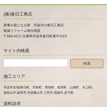
(株)春日工務店
家事が楽になる家 丹波市の春日工務店
新築リフォーム移住相談
〒669-4272 兵庫県丹波市春日町東中1013
サイト内検索
施工エリア
丹波市全域(春日町、市島町、青垣町、柏原町、山南町、氷上町)
福知山市,綾部市,丹波篠山市,三田市,西脇市,多可郡
資料請求